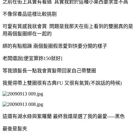
之前在街上其實有看過 其實我對於這種小東西要求並不高
不像保養品這樣比較挑剔
可愛有質感我就會買 問題是我那天在街上看到的雙圈真的是
用兩個髮圈綁在一起的
綁的有點粗躁 兩個髮圈假恩愛到快要分開的樣子
老闆還說[便宜算妳150就好]
等我頭髮長一點我會買髮帶回家自己帶雙圈
我覺得帶上雙圈很有古典FU 又很有氣質(不說話的時候)
這還有湖水綠與紫羅蘭 最終我還是選了我的最愛-----黑色
最後是髮夾