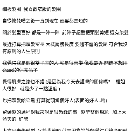
細板髮圈 我喜歡窄版的髮圈
自從懷梵噗之後一直到現在 頭髮都是短的
關於髮型喜好 都是一陣一陣 前陣子超愛把頭髮剪短 還有染髮
最近打算把頭髮留長 大概肩膀長度 要翹不翹的髮尾 符合我沒
有原則的人生原則
我覺得我是個很雙子座的人 就是很善變 像我最近 開始不想用
chanel的保養品了
覺得肌膚之鑰也不錯 (是因為我今天去護膚的關係嗎? ... 櫃姐
人很好.. 就是少了一點溫度
)
也把頭髮給染黑 打算從頭當個好人(表面的好人..哈)
留頭髮的過程對我來說是很愚蠢的事 髮型整個尷尬 加上大
熱天的 好醜
上次回去修髮型 又給我剪短 就是因為設計師覺得我適合短髮