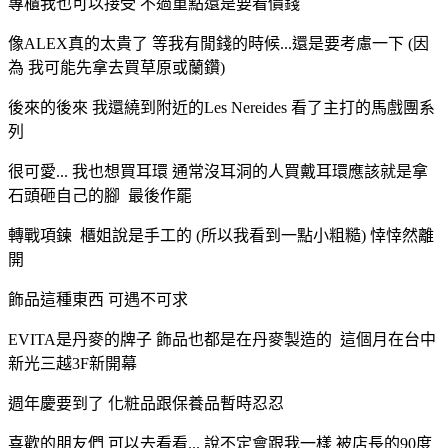
專櫃我也可以接受 不過重點還是要看價錢
像ALEX真的太貴了 等我有閒錢的時候...還是要考慮一下 (因
為 我可能先拿去買草原或蘭鑽)
後來的後來 我還繞到附近的Les Nereides 看了主打的馬戲團系
列
很可愛... 我也想買耳環 通常沒耳洞的人買戴耳環應該就是拿
石頭砸自己的腳 最後作罷
轉戰項鍊 櫃姐說是手工的 (所以我看到一點小粗糙) 悻悻然離
開
飾品這種東西 可遇不可求
EVITA是丹麥的牌子 飾品也都是在丹麥製造的 這個月在台中
新光三越3F新開幕
週年慶要到了 化粧品跟保養品暫時忍忍
喜歡的朋友們 可以去看看... 說不定會跟我一樣 被店長的90度