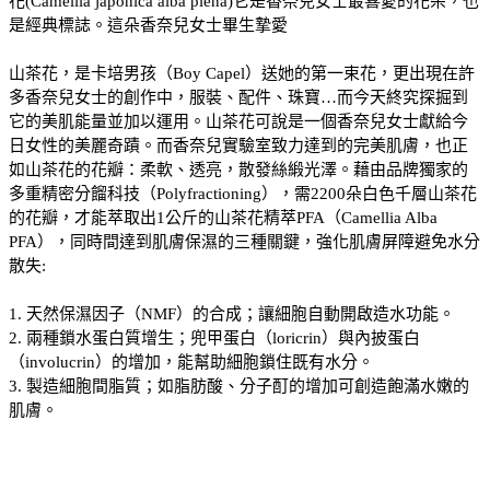
花(Camellia japonica alba plena)它是香奈兒女士最喜愛的花朵，也
是經典標誌。這朵香奈兒女士畢生摯愛
山茶花，是卡培男孩（Boy Capel）送她的第一束花，更出現在許
多香奈兒女士的創作中，服裝、配件、珠寶…而今天終究探掘到
它的美肌能量並加以運用。山茶花可說是一個香奈兒女士獻給今
日女性的美麗奇蹟。而香奈兒實驗室致力達到的完美肌膚，也正
如山茶花的花瓣：柔軟、透亮，散發絲緞光澤。藉由品牌獨家的
多重精密分餾科技（Polyfractioning），需2200朵白色千層山茶花
的花瓣，才能萃取出1公斤的山茶花精萃PFA（Camellia Alba
PFA），同時間達到肌膚保濕的三種關鍵，強化肌膚屏障避免水分
散失:
1. 天然保濕因子（NMF）的合成；讓細胞自動開啟造水功能。
2. 兩種鎖水蛋白質增生；兜甲蛋白（loricrin）與內披蛋白
（involucrin）的增加，能幫助細胞鎖住既有水分。
3. 製造細胞間脂質；如脂肪酸、分子酊的增加可創造飽滿水嫩的
肌膚。