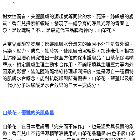
……。
對女性而言，美麗肌膚的源起就等同於飽水、亮澤、絲緞般的膚
質。香奈兒探索新領域，發現了一處孕育純淨與光澤的青春之
泉。是玫瑰嗎？不… 是最能代表品牌精神的：山茶花。
香奈兒實驗室發現：影響肌膚水分流失的原因不外乎是紫外線、
污染、壓力、倦怠、抽菸等，使肌膚暗沉粗糙，加速老化。根據
上述原因潛心研究推出一款全方位的保水護膚品：山茶花保濕精
華液。鎖定肌膚生理主動水合作用，不論環境與生理壓力等內外
因素的影響，皆能隨時隨地維持理想潤澤度。這是源自一種獨特
的肌膚水合概念，能對抗乾燥與所有傷害，山茶花、藍薑以及新
一代小分子玻尿酸是水合效果的三大主要成分。
山茶花，優雅的美肌能量
山茶花，在日本意謂著「完美而不做作」，也是溫柔與長壽的象
徵。香奈兒山茶花保濕精華液使用的山茶花品種是:白色千層山茶