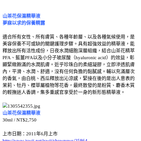
山茶花保濕精華液
夢寐以求的保養精露
適合所有女性、所有膚質、各種年齡層、以及各種氣候使用，是
美容保養不可或缺的關鍵護理步驟。具有超強效益的精華液，能
釋放出所有活性成份，日夜水潤細胞深層組織，結合山茶花精萃
PFA、藍薑PFA以及小分子玻尿酸（hyaluronic acid）的效益，彰
顯緊緻飽滿的水潤肌膚。近乎珍珠白的柔細凝膠，立即滲透肌膚
內，平滑、水潤、舒適，沒有任何負擔的黏膩感。輔以充滿層次
的香氣，由白桃、西瓜釋放出沁涼感，緊接在後的是出人意表的
茉莉、牡丹、櫻草屬植物等花香，最終散發的是粉質、麝香木質
的輕撫迷人香調，集多重感官享受於一身的新形態精華液。
山茶花保濕精華液
30ml / NT$2,750
上市日期：2011年6月上市
http://www.iswii.net/iswii/shownews/25864