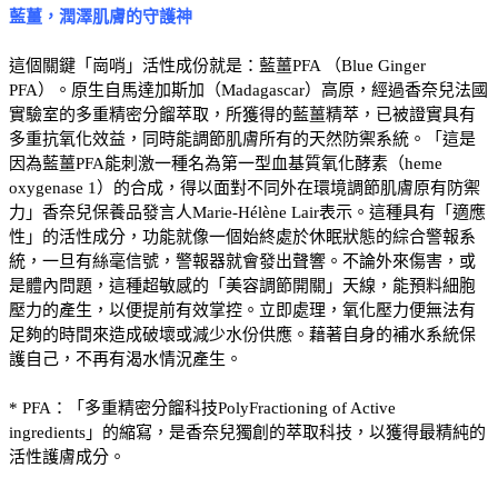
藍薑，潤澤肌膚的守護神
這個關鍵「崗哨」活性成份就是：藍薑PFA （Blue Ginger
PFA）。原生自馬達加斯加（Madagascar）高原，經過香奈兒法國
實驗室的多重精密分餾萃取，所獲得的藍薑精萃，已被證實具有
多重抗氧化效益，同時能調節肌膚所有的天然防禦系統。「這是
因為藍薑PFA能刺激一種名為第一型血基質氧化酵素（heme
oxygenase 1）的合成，得以面對不同外在環境調節肌膚原有防禦
力」香奈兒保養品發言人Marie-Hélène Lair表示。這種具有「適應
性」的活性成分，功能就像一個始終處於休眠狀態的綜合警報系
統，一旦有絲毫信號，警報器就會發出聲響。不論外來傷害，或
是體內問題，這種超敏感的「美容調節開關」天線，能預料細胞
壓力的產生，以便提前有效掌控。立即處理，氧化壓力便無法有
足夠的時間來造成破壞或減少水份供應。藉著自身的補水系統保
護自己，不再有渴水情況產生。
* PFA：「多重精密分餾科技PolyFractioning of Active
ingredients」的縮寫，是香奈兒獨創的萃取科技，以獲得最精純的
活性護膚成分。