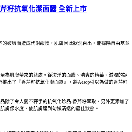
 香芹籽抗氧化潔面露 全新上市
基的破壞而造成代謝緩慢，肌膚因此狀況百出。能掃除自由基並
化能量為肌膚帶來的益處。從潔淨的面膜、清爽的精華、滋潤的調
出了『香芹籽抗氧化潔面露』，將Aesop引以為傲的香芹籽
面產品除了令人愛不釋手的抗氧化珍品-香芹籽萃取，另外更添加了
增加肌膚保水度，使肌膚達到勻嫩清透的最佳狀態。