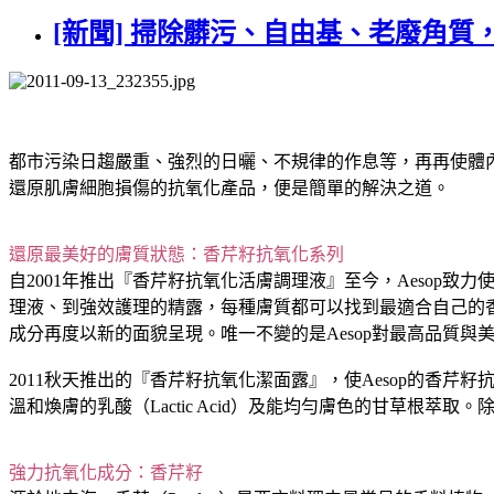
[新聞] 掃除髒污、自由基、老廢角質，
都市污染日趨嚴重、強烈的日曬、不規律的作息等，再再使體
還原肌膚細胞損傷的抗氧化產品，便是簡單的解決之道。
還原最美好的膚質狀態：香芹籽抗氧化系列
自2001年推出『香芹籽抗氧化活膚調理液』至今，Aeso
理液、到強效護理的精露，每種膚質都可以找到最適合自己的香
成分再度以新的面貌呈現。唯一不變的是Aesop對最高品質與
2011秋天推出的『香芹籽抗氧化潔面露』，使Aesop的香
溫和煥膚的乳酸（Lactic Acid）及能均勻膚色的甘草
強力抗氧化成分：香芹籽