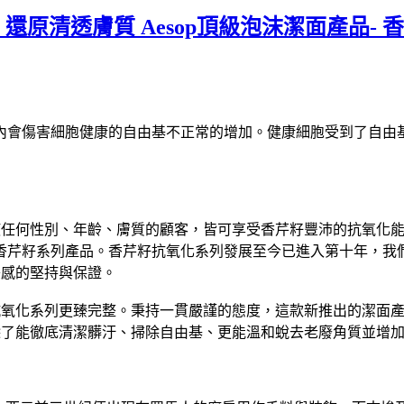
還原清透膚質 Aesop頂級泡沫潔面產品-
內會傷害細胞健康的自由基不正常的增加。健康細胞受到了自由
p致力使任何性別、年齡、膚質的顧客，皆可享受香芹籽豐沛的抗氧
芹籽系列產品。香芹籽抗氧化系列發展至今已進入第十年，我們推
美感的堅持與保證。
芹籽抗氧化系列更臻完整。秉持一貫嚴謹的態度，這款新推出的潔
根萃取。除了能徹底清潔髒汙、掃除自由基、更能溫和蛻去老廢角質並