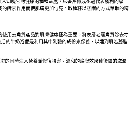
埃及人知曉它對健康的種種益處，以香芹做成花冠代表勝利的象
成的酵素作用而使肌膚更加勻亮。取種籽以蒸餾的方式萃取的精
的使用去角質產品對肌膚健康極為重要。將表層老廢角質除去才
艷后的牛奶浴便是利用其中乳酸的成份來保養，以達到肌若凝脂
清潔的同時注入營養並修復損害。溫和的煥膚效果使後續的滋潤