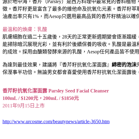
源於地中海，香芹（Parsley）是西方料理中最常見的香
徵。香芹籽更是富含了最多的維他命及抗氧化元素。香芹籽萃
油產出率只有1%，而Aesop只選用最高品質的香芹籽精油以
最溫和的煥膚：乳酸
肌膚細胞在過二十五歲後，28天的正常更新週期變會逐漸趨
能掃除暗沉展現光彩，並有利於後續保養的吸收。乳酸是最溫
的成效。採用由醣類發酵來源的乳酸，Aesop任何產品皆不使
為達到最佳效果，建議將『香芹籽抗氧化潔面露』
綿密的泡沫
保溼事半功倍。無論男女都會喜愛使用香芹籽抗氧化潔面露後
香芹籽抗氧化潔面露 Parsley Seed Facial Cleanser
100mL / $1200元，200mL / $1850元
2011年9月15日上市
http://www.urcosme.com/beautynews/article-3650.htm