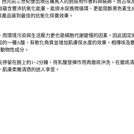
料植物，西元前三世紀便出現在羅馬人的廚房用作香料與裝飾。而古
取蘊含豐沛抗氧化能量，能排水促進微循環、更能阻斷黑色素生
確保產品達到最佳的抗氧化保養效果。
緩，而環境污染與生活壓力更也是細胞代謝變慢的因素。因此固定
和的一種A酸，有軟化角質並增加肌膚保水度的效果。相傳埃及
用動物性成分。
先停留在臉上約1~2分鐘，待乳酸發揮作用再徹底沖洗。在徹底
，肌膚柔嫩清透的迷人享受。