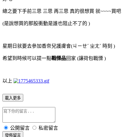
總之要下手前三思 三思 再三思 真的很想買 就~~~~買吧
(是說想買的那股衝動是誰也阻止不了的 )
星期日就要去參加香奈兒護膚會(ㄐㄧㄝˊ ㄓㄤˋ 時刻 )
希望到時候可以提一點
戰慄品
回家 (讓荷包戰慄 )
以上
載入更多
公開留言
私密留言
發佈留言