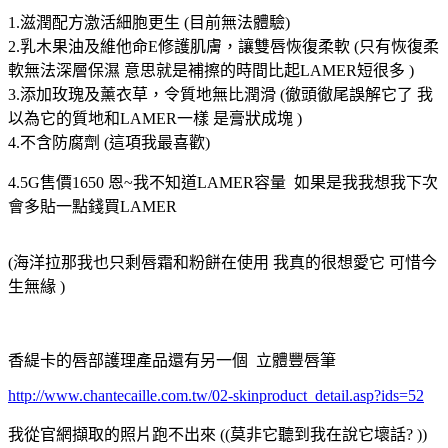
1.滋潤配方激活細胞更生 (目前無法體驗)
2.乳木果油及維他命E修護肌膚，讓雙唇恢復柔軟 (只有恢復柔
軟無法深層保濕 意思就是補擦的時間比起LAMER短很多 )
3.添加玫瑰及薰衣草，令質地無比潤滑 (徹頭徹尾誤解它了 我
以為它的質地和LAMER一樣 是膏狀成塊 )
4.不含防腐劑 (這項我最喜歡)
4.5G售價1650 恩~我不知道LAMER容量 如果是我我想我下次
會多貼一點錢買LAMER
(海洋拉那我也只剩唇霜和粉餅在使用 我真的很想愛它 可惜今
生無緣 )
香緹卡的唇部護理產品還有另一個 立體豐唇筆
http://www.chantecaille.com.tw/02-skinproduct_detail.asp?ids=52
我從官網擷取的照片跑不出來 ((莫非它聽到我在說它壞話? ))