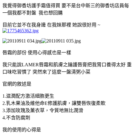
我覺得御香坊護手霜值得買 要不是台中新三的御香坊店員每
一個我都不對盤 我也想回購
目前它並不在我身邊 在我妹那裡 她說很好用 ~
唇霜的部份 使用心得感也是一樣
我只能說LAMER唇霜和肌膚之鑰護唇膏把我胃口養得太好 重
口味吃習慣了 突然來了這麼一盤清粥小菜
官網的敘述是
1.滋潤配方激活細胞更生
2.乳木果油及維他命E修護肌膚，讓雙唇恢復柔軟
3.添加玫瑰及薰衣草，令質地無比潤滑
4.不含防腐劑
我的使用的心得是