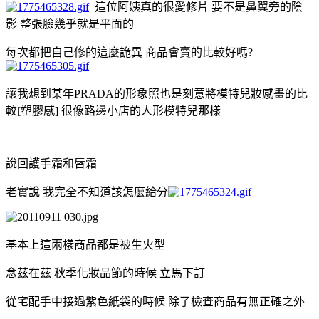
這位阿姨真的很愛修片 要不是鼻翼旁的陰
影 整張臉幾乎就是平面的
每次都把自己修的這麼詭異 商品會賣的比較好嗎?
讓我想到某年PRADA的形象照也是刻意將模特兒妝感畫的比
較[塑膠感] 很像路邊小店的人形模特兒那樣
說回護手霜和唇霜
老實說 我完全不知道該怎麼給分
基本上這兩樣商品都是被生火型
念茲在茲 秋季化妝品節的時候 立馬下訂
從宅配手中接過紫色紙袋的時候 除了檢查商品有無正確之外