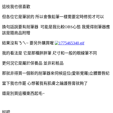
這枝我也很喜歡
但各位它是筆狀的 所以會像鉛筆一樣需要定時修剪才可以
換句話說要有削筆器 可能是我比較OBS心態 我覺得削筆器應
該是隨商品附贈
結果沒有ㄋㄟ~ 要另外購買喔
我的看法是 它是那種胖胖筆 尺寸和一般的眼線筆不同
更何況它是屬於保養品 並非彩粧品
那就非得買一個新的削筆器來伺候這位(愛新覺羅)立體豐唇妃
當下我也作罷 心想著我有肌膚之鑰護唇膏就夠了
還是別買這種東西起毛~
好吧