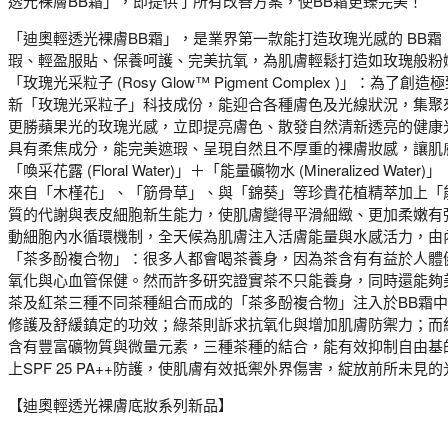
透光裸膚BB霜」，即提供了所有改善方案，使BB霜更臻完美！
「迪奧輕透光裸膚BB霜」，是業界第一款能打造玫瑰光感的 BB
瑕、輕盈服貼、保養呵護、完美抗氧，為肌膚輕鬆打造如玫瑰般粉
「玫瑰光采粒子 (Rosy Glow™ Pigment Complex )」：
新「玫瑰光采粒子」科技成份，能迎合各種膚色及光線狀況，集聚
更勝蘋果光的玫瑰光感，立即提亮膚色、散發自然清新透亮的健康
具有柔焦成分，能完美遮瑕、呈現自然且不厚重的裸膚妝感，讓肌
「喚采花露 (Floral Water)」＋「能量礦物水 (Mineralized Water)」
來自「木槿花」、「筋骨草」、與「錦葵」等珍貴花植精萃加上「
質的代謝與表皮細胞新生能力，使肌膚變得平滑細緻、更加柔嫩有
動細胞內水循環機制，全天候為肌膚注入活膚能量與水感活力，由
「茶多酚複合物」：很多人都會喝茶養身，因為茶含有有益於人體
氧化與心血管保健。然而許多研究證實茶不只能養身，同時還能夠
茶及紅茶三種不同茶種組合而成的「茶多酚複合物」注入於BB霜
修護及舒緩鎮定的功效；綠茶則訴求抗氧化與增加肌膚防禦力；而
含有豐富礦物質與微量元素，三種茶種的結合，能有效抑制自由基
上SPF 25 PA++防護，使肌膚有效抵禦外界傷害，綻放前所未
【迪奧輕透光裸膚底妝系列新品】