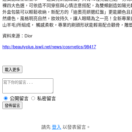
裸四大色選，可依造不同穿搭與心情恣意搭配，為雙頰創造如陽光
外盒包裝可以輕鬆收納，新配方的「迪奧亮妍腮紅盤」更能顯色且
然膚色，風格明亮自然，妝效持久，讓人眼睛為之一亮！全新專業迷
山羊毛)所組成， 觸感柔軟，專業的刷頭形狀能輕易配合顴骨，雕
資料來源：Dior
http://beautyplus.iswii.net/news/cosmetics/98417
載入更多
公開留言
私密留言
發佈留言
請先
登入
以發表留言。