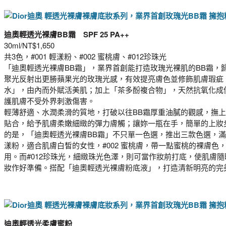
迪奧輕透光裸膚BB霜 SPF 25 PA++
30ml/NT$1,650
共3色，#001 輕漾粉、#002 蜜桃膚、#012珍珠光
「迪奧輕透光裸膚BB霜」，業界首創能打造玫瑰光裸肌的BB霜，
聚光反射出更勝蘋果光的玫瑰光感，有效提亮膚色並修飾肌膚瑕疵
水」，由內而外賦活美肌；加上「茶多酚複合物」，天然抗氧化成
護肌膚不受外界刺激傷害。
輕薄舒適、水潤柔滑的質地，打破以往BB霜厚重油膩的觀感，撫
貼合，給予肌膚柔嫩細緻的彈力膚觸；讓妳一瓶在手，簡單的上妝
的是，「迪奧輕透光裸膚BB霜」不只單一色選，推出三款色選，滿足
漾粉，適合肌膚白皙的女性，#002 蜜桃膚，帶一點蜜桃的裸膚色
用。而#012珍珠光，細緻珠光色澤，則可當作妝前打底，使肌膚
妝作好準備。搭配「迪奧輕透光裸膚粉底液」，打造清新明亮的完
迪奧輕透光柔膚蜜粉