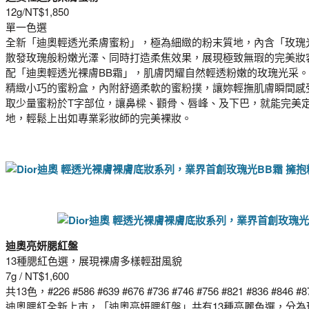
12g/NT$1,850
單一色選
全新「迪奧輕透光柔膚蜜粉」，極為細緻的粉末質地，內含「玫瑰
散發玫瑰般粉嫩光澤、同時打造柔焦效果，展現極致無瑕的完美妝
配「迪奧輕透光裸膚BB霜」，肌膚閃耀自然輕透粉嫩的玫瑰光采。
精緻小巧的蜜粉盒，內附舒適柔軟的蜜粉撲，讓妳輕撫肌膚瞬間感
取少量蜜粉於T字部位，讓鼻樑、顴骨、唇峰、及下巴，就能完美
地，輕鬆上出如專業彩妝師的完美裸妝。
迪奧亮妍腮紅盤
13種腮紅色選，展現裸膚多樣輕甜風貌
7g / NT$1,600
共13色，#226 #586 #639 #676 #736 #746 #756 #821 #836 #846 #8
迪奧腮紅全新上市，「迪奧亮妍腮紅盤」共有13種亮麗色選，分