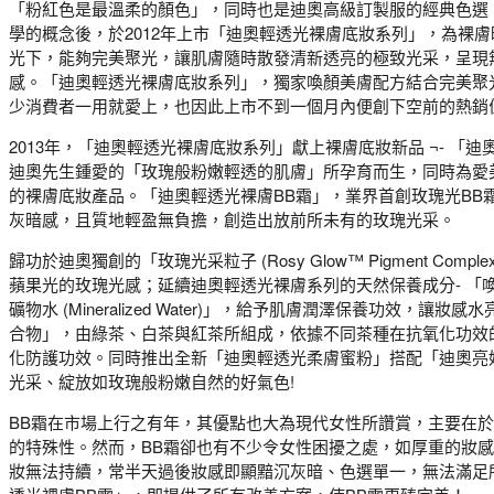
「粉紅色是最溫柔的顏色」，同時也是迪奧高級訂製服的經典色選
學的概念後，於2012年上市「迪奧輕透光裸膚底妝系列」，為裸
光下，能夠完美聚光，讓肌膚隨時散發清新透亮的極致光采，呈現
感。「迪奧輕透光裸膚底妝系列」，獨家喚顏美膚配方結合完美聚
少消費者一用就愛上，也因此上市不到一個月內便創下空前的熱銷
2013年，「迪奧輕透光裸膚底妝系列」獻上裸膚底妝新品 ¬- 「
迪奧先生鍾愛的「玫瑰般粉嫩輕透的肌膚」所孕育而生，同時為愛
的裸膚底妝產品。「迪奧輕透光裸膚BB霜」，業界首創玫瑰光BB
灰暗感，且質地輕盈無負擔，創造出放前所未有的玫瑰光采。
歸功於迪奧獨創的「玫瑰光采粒子 (Rosy Glow™ Pigment Com
蘋果光的玫瑰光感；延續迪奧輕透光裸膚系列的天然保養成分- 「喚采花露 (
礦物水 (Mineralized Water)」，給予肌膚潤澤保養功效，
合物」，由綠茶、白茶與紅茶所組成，依據不同茶種在抗氧化功效
化防護功效。同時推出全新「迪奧輕透光柔膚蜜粉」搭配「迪奧亮
光采、綻放如玫瑰般粉嫩自然的好氣色!
BB霜在市場上行之有年，其優點也大為現代女性所讚賞，主要在
的特殊性。然而，BB霜卻也有不少令女性困擾之處，如厚重的妝
妝無法持續，常半天過後妝感即顯黯沉灰暗、色選單一，無法滿足