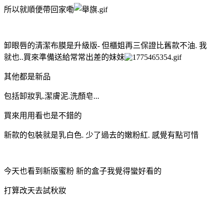
所以就順便帶回家嘞
卸眼唇的清潔布膜是升級版- 但櫃姐再三保證比舊款不油. 我
就也..買來準備送給常常出差的妹妹
其他都是新品
包括卸妝乳.潔膚泥.洗顏皂...
買來用用看也是不錯的
新款的包裝就是乳白色. 少了過去的嫩粉紅. 感覺有點可惜
今天也看到新版蜜粉 新的盒子我覺得蠻好看的
打算改天去試秋妝